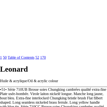
1
50
Table of Contents
52
170
Leonard
Huile & acrylique/Oil & acrylic colour
________________________________________________________
•51• Série 710UB Brosse soies Chungking cambrées qualité extra-fine
Plate usée-bombée. Virole laiton nickelé longue. Manche long jaune,
bout bleu. Extra-fine interlocked Chungking bristle brush Flat filbert
shaped. Long seamless nickeled brass ferrule. Long yellow handle
with blue tip. Série 710CC Brosse soies Chungking cambrées qualité